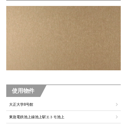
使用物件
大正大学
8号館
東急電鉄池上線池上駅
エトモ池上