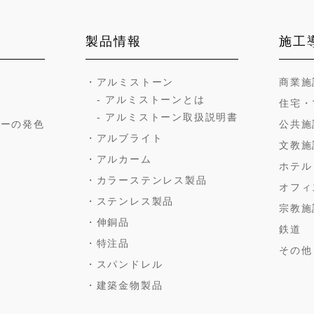
製品情報
施工
・アルミストーン
商業施
- アルミストーンとは
術
住宅・
- アルミストーン取扱説明書
ラーの発色
公共施
・アルブライト
文教施
・アルカーム
ホテル
・カラーステンレス製品
オフィ
・ステンレス製品
宗教施
・伸銅品
鉄道
・特注品
その他
・スパンドレル
・建築金物製品