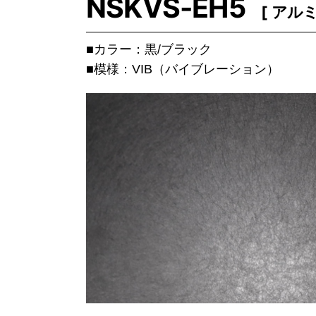
NSKVS-EH5
アル
■カラー：黒/ブラック
■模様：VIB（バイブレーション）