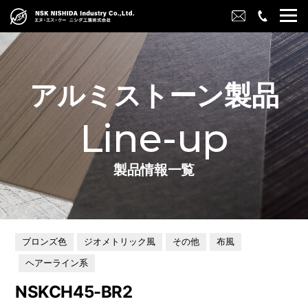
アルミストーン製品
Line-up
製品情報一覧
ブロンズ色
ジオメトリック風
その他
布風
ヘアーライン系
NSKCH45-BR2