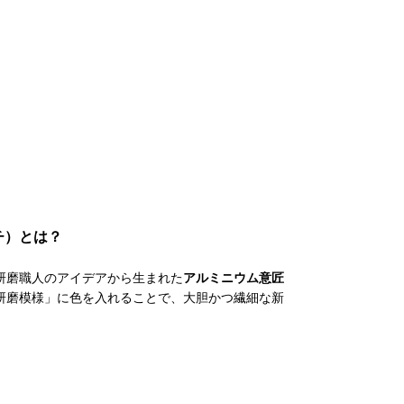
ラッチ）とは？
、研磨職人のアイデアから生まれた
アルミニウム意匠
研磨模様」に色を入れることで、大胆かつ繊細な新
。