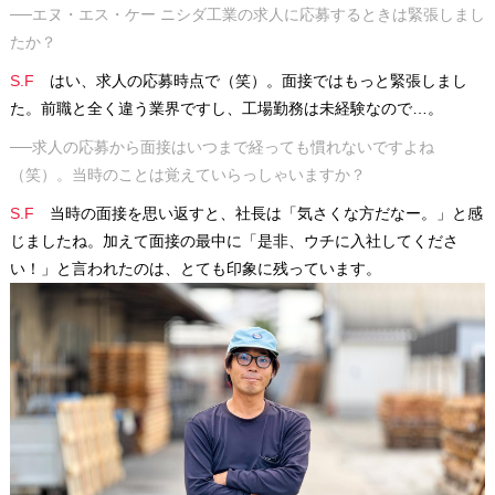
──エヌ・エス・ケー ニシダ工業の求人に応募するときは緊張しまし
たか？
S.F
はい、求人の応募時点で（笑）。面接ではもっと緊張しまし
た。前職と全く違う業界ですし、工場勤務は未経験なので…。
──求人の応募から面接はいつまで経っても慣れないですよね
（笑）。当時のことは覚えていらっしゃいますか？
S.F
当時の面接を思い返すと、社長は「気さくな方だなー。」と感
じましたね。加えて面接の最中に「是非、ウチに入社してくださ
い！」と言われたのは、とても印象に残っています。